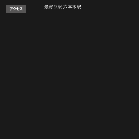
最寄り駅:六本木駅
アクセス
【月～金】
営業時間
11:30am～10:00pm (LO 9:00pm)
※3:00pm～5:00pm クローズ
Instagram
Instagram
tap to call
tap to call
Reservation
Reservation
【土・日・祝】
11:30am～10:00pm (LO 9:00pm)
営業時間は、予告なく変更される場合がござ
います。予めご了承下さい。
決済方法