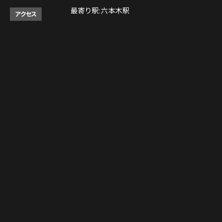
最寄り駅:六本木駅
アクセス
【月～金】
営業時間
11:30am～10:00pm (LO 9:00pm)
※3:00pm～5:00pm クローズ
Instagram
Instagram
tap to call
tap to call
Reservation
Reservation
【土・日・祝】
11:30am～10:00pm (LO 9:00pm)
営業時間は、予告なく変更される場合がござ
います。予めご了承下さい。
決済方法